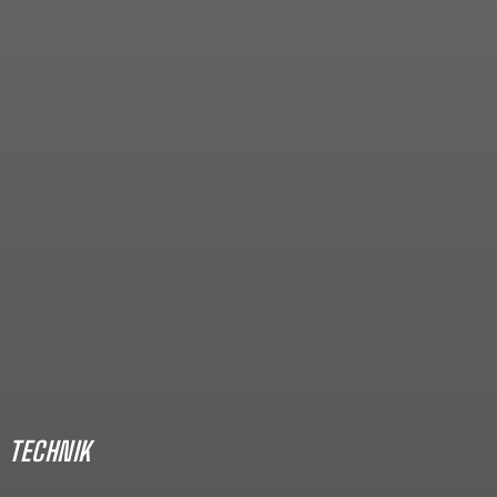
Die Glasdusche im Traum-
Badezimmer: Ästhetik,
Licht und Komfort
November 28, 2025
TECHNIK